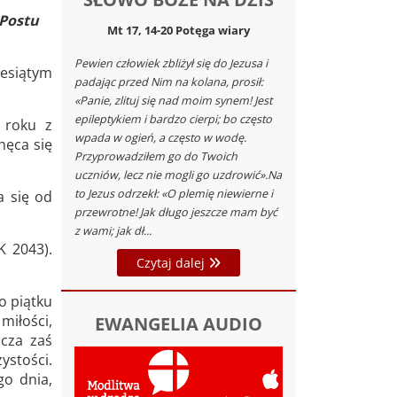
 Postu
Mt 17, 14-20 Potęga wiary
Pewien człowiek zbliżył się do Jezusa i
iesiątym
padając przed Nim na kolana, prosił:
«Panie, zlituj się nad moim synem! Jest
epileptykiem i bardzo cierpi; bo często
 roku z
wpada w ogień, a często w wodę.
hęca się
Przyprowadziłem go do Twoich
uczniów, lecz nie mogli go uzdrowić».Na
to Jezus odrzekł: «O plemię niewierne i
a się od
przewrotne! Jak długo jeszcze mam być
z wami; jak dł...
K 2043).
Czytaj dalej
o piątku
miłości,
EWANGELIA AUDIO
zcza zaś
ystości.
go dnia,