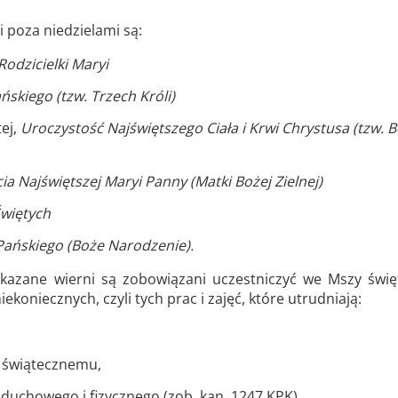
 poza niedzielami są:
Rodzicielki Maryi
skiego (tzw. Trzech Króli)
ej,
Uroczystość Najświętszego Ciała i Krwi Chrystusa (tzw. 
a Najświętszej Maryi Panny (Matki Bożej Zielnej)
Świętych
ańskiego (Boże Narodzenie).
kazane wierni są zobowiązani uczestniczyć we Mszy świę
oniecznych, czyli tych prac i zajęć, które utrudniają:
i świątecznemu,
duchowego i fizycznego (zob. kan. 1247 KPK).