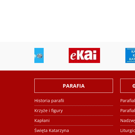
PARAFIA
Historia parafii
Parafi
Krzyże i figury
Parafi
Kapłani
Nadzwy
Święta Katarzyna
Liturgi