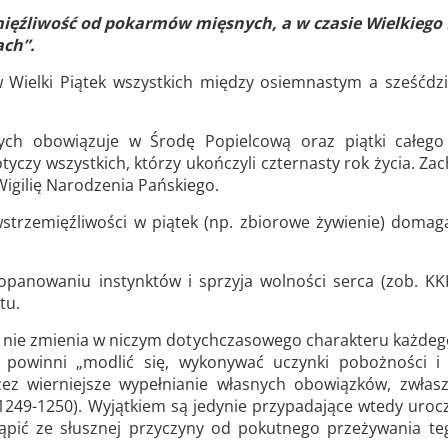
ęźliwość od pokarmów mięsnych, a w czasie Wielkiego
ch”.
 Wielki Piątek wszystkich między osiemnastym a sześćdz
h obowiązuje w Środę Popielcową oraz piątki całego
tyczy wszystkich, którzy ukończyli czternasty rok życia. Zac
igilię Narodzenia Pańskiego.
trzemięźliwości w piątek (np. zbiorowe żywienie) domag
panowaniu instynktów i sprzyja wolności serca (zob. KK
tu.
 nie zmienia w niczym dotychczasowego charakteru każdeg
 powinni „modlić się, wykonywać uczynki pobożności i 
ez wierniejsze wypełnianie własnych obowiązków, zwłas
1249-1250). Wyjątkiem są jedynie przypadające wtedy urocz
stąpić ze słusznej przyczyny od pokutnego przeżywania te