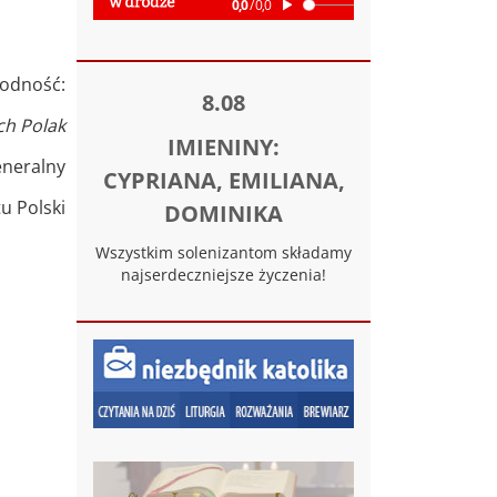
godność:
8.08
ch Polak
IMIENINY:
eralny
CYPRIANA, EMILIANA,
u Polski
DOMINIKA
Wszystkim solenizantom składamy
najserdeczniejsze życzenia!