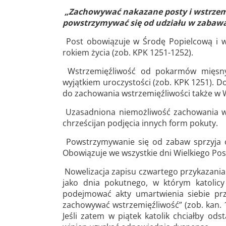
„Zachowywać nakazane posty i wstrzemi
powstrzymywać się od udziału w zabawa
Post obowiązuje w Środę Popielcową i w
rokiem życia (zob. KPK 1251-1252).
Wstrzemięźliwość od pokarmów mięsnyc
wyjątkiem uroczystości (zob. KPK 1251). Do
do zachowania wstrzemięźliwości także w W
Uzasadniona niemożliwość zachowania ws
chrześcijan podjęcia innych form pokuty.
Powstrzymywanie się od zabaw sprzyja o
Obowiązuje we wszystkie dni Wielkiego Pos
Nowelizacja zapisu czwartego przykazania
jako dnia pokutnego, w którym katolicy
podejmować akty umartwienia siebie prz
zachowywać wstrzemięźliwość” (zob. kan. 
Jeśli zatem w piątek katolik chciałby od