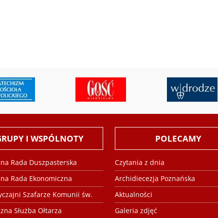
GRUPY I WSPÓLNOTY
POLECAMY
alna Rada Duszpasterska
Czytania z dnia
alna Rada Ekonomiczna
Archidiecezja Poznańska
czajni Szafarze Komunii św.
Aktualności
czna Służba Ołtarza
Galeria zdjęć