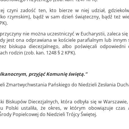
 czyni zadość ten, kto bierze w niej udział, gdziekolw
ylko rzymskim), bądź w sam dzień świąteczny, bądź też w
PK).
 przyczyny nie można uczestniczyć w Eucharystii, zaleca się
, gdy jest ona odprawiana w kościele parafialnym lub innym
ez biskupa diecezjalnego, albo poświęcali odpowiedni 
ch rodzin (zob. kan. 1248 § 2 KPK).
elkanocnym, przyjąć Komunię świętą.”
eli Zmartwychwstania Pańskiego do Niedzieli Zesłania Duch
ki Biskupów Diecezjalnych, która odbyła się w Warszawie,
u Polski ustaliła, że okres, w którym obowiązuje czas
rody Popielcowej do Niedzieli Trójcy Świętej.