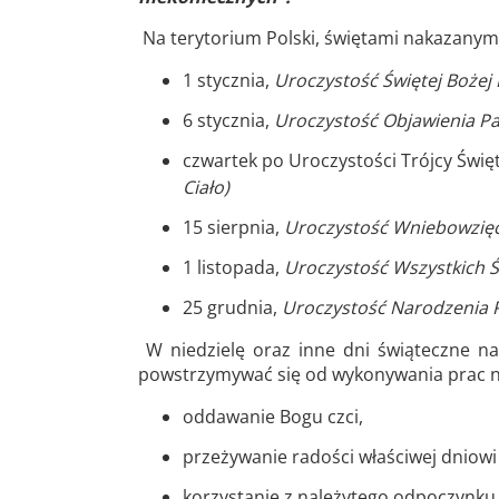
Na terytorium Polski, świętami nakazanymi
1 stycznia,
Uroczystość Świętej Bożej 
6 stycznia,
Uroczystość Objawienia Pań
czwartek po Uroczystości Trójcy Święt
Ciało)
15 sierpnia,
Uroczystość Wniebowzięci
1 listopada,
Uroczystość Wszystkich 
25 grudnia,
Uroczystość Narodzenia P
W niedzielę oraz inne dni świąteczne na
powstrzymywać się od wykonywania prac niek
oddawanie Bogu czci,
przeżywanie radości właściwej dniow
korzystanie z należytego odpoczynku 