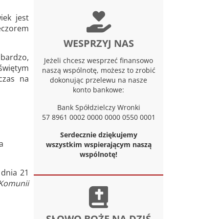
iek jest
ieczorem
WESPRZYJ NAS
 bardzo,
Jeżeli chcesz wesprzeć finansowo
 świętym
naszą wspólnotę, możesz to zrobić
czas na
dokonując przelewu na nasze
konto bankowe:
Bank Spółdzielczy Wronki
57 8961 0002 0000 0000 0550 0001
Serdecznie dziękujemy
a
wszystkim wspierającym naszą
wspólnotę!
 dnia 21
Komunii
SŁOWO BOŻE NA DZIŚ