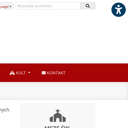
guage
▼
KULT
KONTAKT
nych.