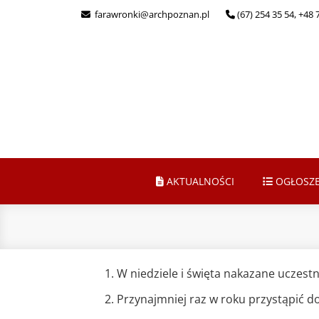
farawronki@archpoznan.pl
(67) 254 35 54, +48 
AKTUALNOŚCI
OGŁOSZE
W niedziele i święta nakazane uczest
Przynajmniej raz w roku przystąpić 