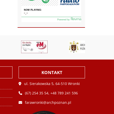
KONTAKT
ul. Sierakowska 5, 64-510 Wronki
(67) 254 35 54, +48 789 241 596
farawronki@archpoznan.pl