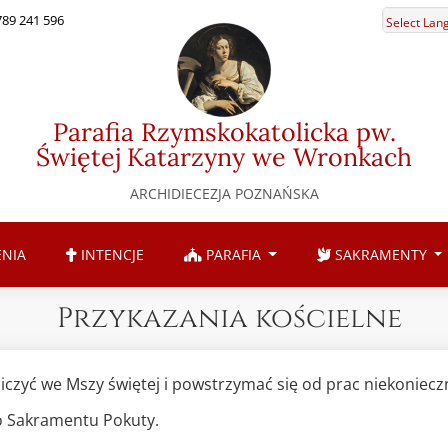
789 241 596
Select Lan
Parafia Rzymskokatolicka pw.
Świętej Katarzyny we Wronkach
ARCHIDIECEZJA POZNAŃSKA
NIA
INTENCJE
PARAFIA
SAKRAMENTY
Przykazania kościelne
niczyć we Mszy świętej i powstrzymać się od prac niekoniecz
do Sakramentu Pokuty.